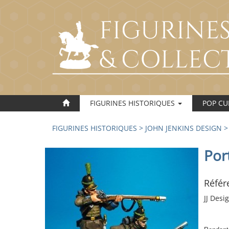
FIGURINES HISTORIQUES
POP C
FIGURINES HISTORIQUES
>
JOHN JENKINS DESIGN
Por
Référ
JJ Des