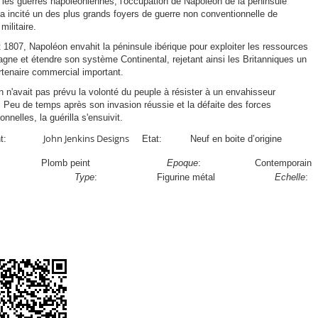
les guerres napoléoniennes, l'occupation de Napoléon de la péninsule
 a incité un des plus grands foyers de guerre non conventionnelle de
 militaire.
et 1807, Napoléon envahit la péninsule ibérique pour exploiter les ressources
agne et étendre son système Continental, rejetant ainsi les Britanniques un
rtenaire commercial important.
 n'avait pas prévu la volonté du peuple à résister à un envahisseur
. Peu de temps après son invasion réussie et la défaite des forces
nnelles, la guérilla s'ensuivit.
John Jenkins Designs
t:
Etat:
Neuf en boite d’origine
Plomb peint
Epoque
:
Contemporain
/2012
Type
:
Figurine métal
Echelle
: