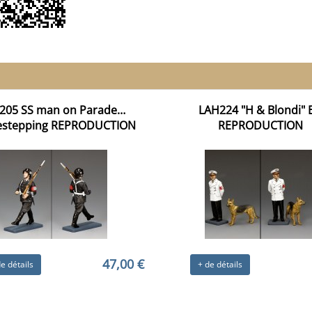
205 SS man on Parade…
LAH224 "H & Blondi" 
stepping REPRODUCTION
REPRODUCTION
47,00 €
e détails
+ de détails