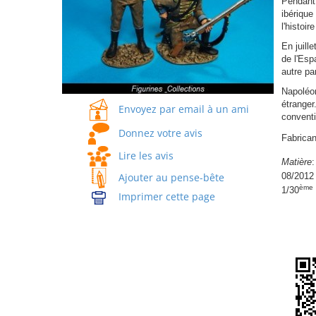
Pendant 
ibérique
l'histoire
En juill
de l'Esp
autre pa
Napoléon
étranger
Envoyez par email à un ami
conventio
Donnez votre avis
Fabrican
Lire les avis
Matière
:
08
Ajouter au pense-bête
ème
1/30
Imprimer cette page