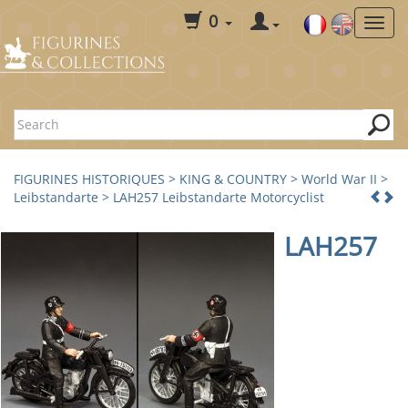
0
FIGURINES HISTORIQUES
>
KING & COUNTRY
>
World War II
>
Leibstandarte
> LAH257 Leibstandarte Motorcyclist
LAH257