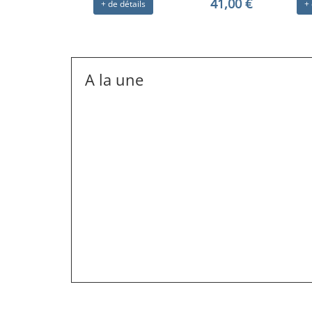
41,00 €
+ de détails
+ 
A la une