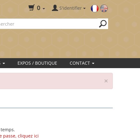
0
S'identifier
S
EXPOS / BOUTIQUE
CONTACT
×
 temps.
 passe, cliquez ici