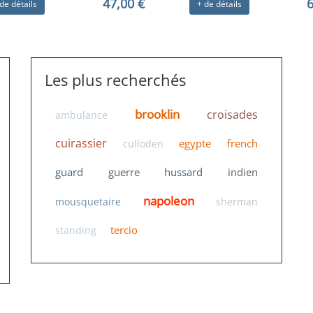
47,00 €
6
de détails
+ de détails
Les plus recherchés
brooklin
croisades
ambulance
cuirassier
egypte
french
culloden
guard
guerre
hussard
indien
napoleon
mousquetaire
sherman
tercio
standing